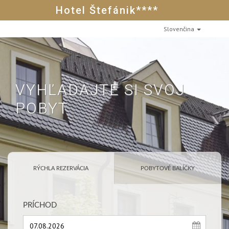
Hotel Štefánik****
Slovenčina
VYHĽADAJTE SI SVOJ
POBYT
RÝCHLA REZERVÁCIA
POBYTOVÉ BALÍČKY
PRÍCHOD